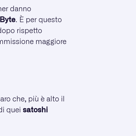
iner danno
 Byte
. È per questo
dopo rispetto
ommissione maggiore
ro che, più è alto il
 di quei
satoshi