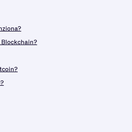
unziona?
la Blockchain?
itcoin?
e?