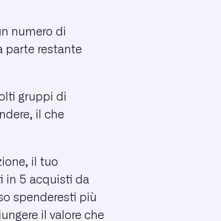
un numero di
a parte restante
lti gruppi di
dere, il che
one, il tuo
i in 5 acquisti da
so spenderesti più
ungere il valore che