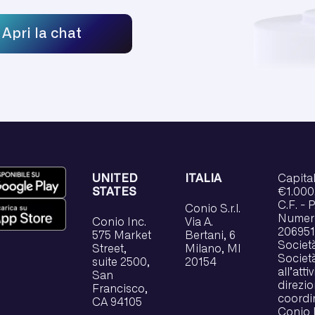
Apri la chat
UNITED
ITALIA
Capital
STATES
€1.000.
C.F. - 
Conio S.r.l.
Numero
Conio Inc.
Via A.
206951
575 Market
Bertani, 6
Societ
Street,
Milano, MI
Societ
suite 2500,
20154
all’attiv
San
direzio
Francisco,
coordi
CA 94105
Conio 