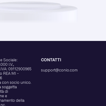
e Sociale:
CONTATTI
000 I.V.,
P.IVA: 09112900965
support@conio.com
 REA MI -
6
à con socio unico.
à soggetta
ità di
ne e
namento della
Inc.