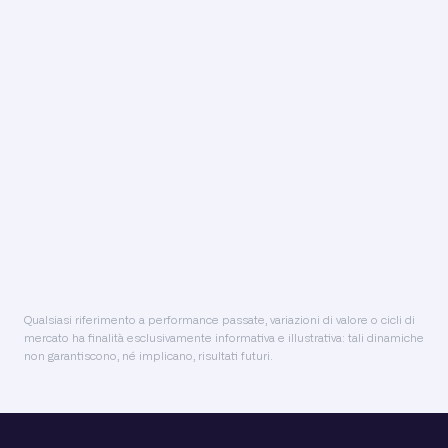
INJ
-4,68%
0 €
TIA
+1,79%
0 €
STX
-0,61%
0 €
OP
+0,93%
0 €
GRT
+0,24%
0 €
Qualsiasi riferimento a performance passate, variazioni di valore o cicli di
mercato ha finalità esclusivamente informativa e illustrativa: tali dinamiche
non garantiscono, né implicano, risultati futuri.