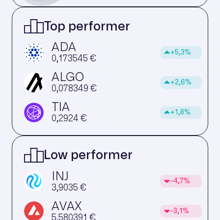
Top performer
ADA
+5,3%
0,173545
€
ALGO
+2,6%
0,078349
€
TIA
+1,8%
0,2924
€
Low performer
INJ
-4,7%
3,9035
€
AVAX
-3,1%
5,580391
€