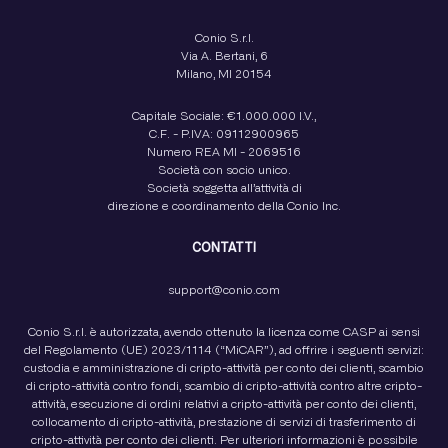
Conio S.r.l.
Via A. Bertani, 6
Milano, MI 20154
Capitale Sociale: €1.000.000 I.V.,
C.F. - P.IVA: 09112900965
Numero REA MI - 2069516
Società con socio unico.
Società soggetta all’attività di
direzione e coordinamento della Conio Inc.
CONTATTI
support@conio.com
Conio S.r.l. è autorizzata, avendo ottenuto la licenza come CASP ai sensi
del Regolamento (UE) 2023/1114 (“MiCAR”), ad offrire i seguenti servizi:
custodia e amministrazione di cripto-attività per conto dei clienti, scambio
di cripto-attività contro fondi, scambio di cripto-attività contro altre cripto-
attività, esecuzione di ordini relativi a cripto-attività per conto dei clienti,
collocamento di cripto-attività, prestazione di servizi di trasferimento di
cripto-attività per conto dei clienti. Per ulteriori informazioni è possibile