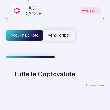
DOT
-2,2%
0,71278
€
Acquista cripto
Vendi cripto
Tutte le Criptovalute
Ultime 24 ore
BTC
+0,06%
0 €
ETH
+0,60%
0 €