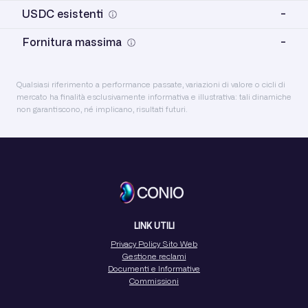
USDC esistenti
-
Fornitura massima
-
Qualsiasi riferimento a performance passate, variazioni di valore o cicli di
mercato ha finalità esclusivamente informativa e illustrativa: tali dinamiche
non garantiscono, né implicano, risultati futuri.
LINK UTILI
Privacy Policy Sito Web
Gestione reclami
Documenti e Informative
Commissioni