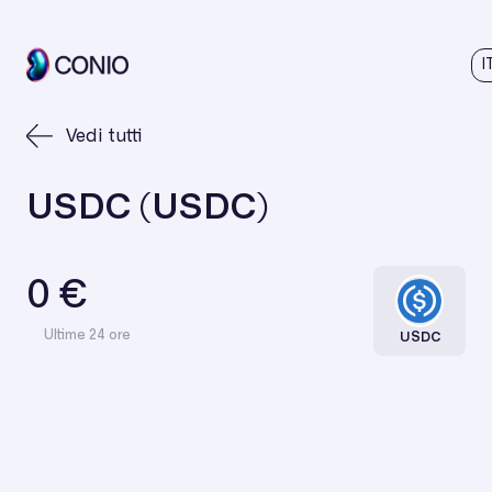
I
Vedi tutti
USDC (USDC)
0 €
Ultime 24 ore
USDC
€