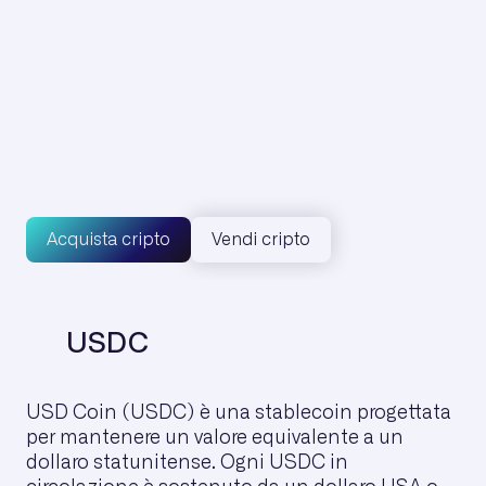
€
1H
24H
7G
1M
6M
1Y
Max
Acquista cripto
Vendi cripto
USDC
USD Coin (USDC) è una stablecoin progettata
per mantenere un valore equivalente a un
dollaro statunitense. Ogni USDC in