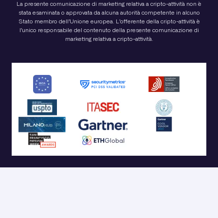
La presente comunicazione di marketing relativa a cripto-attività non è
stata esaminata o approvata da alcuna autorità competente in alcuno
Stato membro dell’Unione europea. L’offerente della cripto-attività è
l’unico responsabile del contenuto della presente comunicazione di
marketing relativa a cripto-attività.