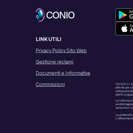
LINK UTILI
Privacy Policy Sito Web
Gestione reclami
Documenti e Informative
Commissioni
Conio S.r.l. 
attività per c
collocamento d
dell’Europea
Le informazio
ambito legale,
variazioni no
La presente 
L’offerente d