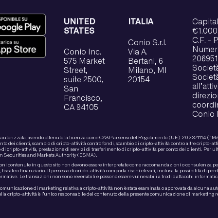
UNITED
ITALIA
Capital
STATES
€1.000.
C.F. - 
Conio S.r.l.
Numero
Conio Inc.
Via A.
206951
575 Market
Bertani, 6
Societ
Street,
Milano, MI
Societ
suite 2500,
20154
all’attiv
San
direzio
Francisco,
coordi
CA 94105
Conio 
è autorizzata, avendo ottenuto la licenza come CASP ai sensi del Regolamento (UE) 2023/1114 (“MiCA
onto dei clienti, scambio di cripto-attività contro fondi, scambio di cripto-attività contro altre cripto-atti
i cripto-attività, prestazione di servizi di trasferimento di cripto-attività per conto dei clienti. Per u
n Securities and Markets Authority (ESMA).
ni contenute in questo sito non devono essere interpretate come raccomandazioni o consulenza per l’
 fiscale o finanziario. Il possesso di cripto-attività comporta rischi elevati, inclusa la possibilità di perde
rmative. Le transazioni non sono reversibili e possono essere vulnerabili a frodi o attacchi informatic
comunicazione di marketing relativa a cripto-attività non è stata esaminata o approvata da alcuna a
ella cripto-attività è l’unico responsabile del contenuto della presente comunicazione di marketing rel