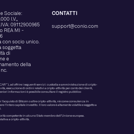
e Sociale:
CONTATTI
000 I.V.,
P.IVA: 09112900965
support@conio.com
 REA MI -
6
à con socio unico.
à soggetta
ità di
ne e
namento della
Inc.
R”), ad offrire i seguenti servizi: custodia e amministrazione di cripto-
vità, esecuzione di ordini relativi a cripto-attività per conto dei clienti,
lteriori informazioni è possibile consultare il registro pubblico
acquisto di Bitcoin o altre cripto-attività, nè come consulenza in
re l’intero capitale investito. Il loro valore è altamente volatile e soggetto a
i.
utorità competente in alcuno Stato membro dell’Unione europea.
ativa a cripto-attività.