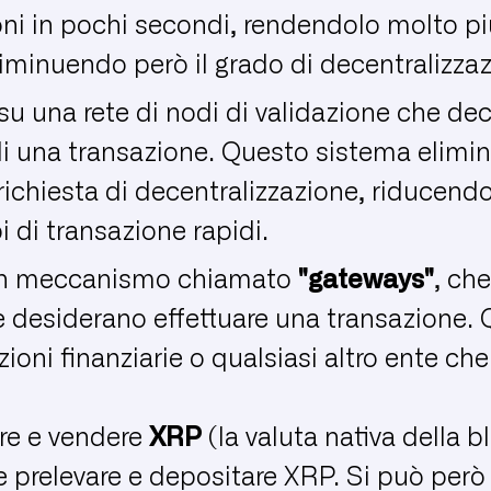
oni in pochi secondi, rendendolo molto pi
iminuendo però il grado di decentralizzaz
a su una rete di nodi di validazione che d
 di una transazione. Questo sistema elimin
 richiesta di decentralizzazione, riducend
 di transazione rapidi.
o un meccanismo chiamato
"gateways"
, ch
he desiderano effettuare una transazione.
oni finanziarie o qualsiasi altro ente che 
are e vendere
XRP
(la valuta nativa della 
 prelevare e depositare XRP. Si può però u