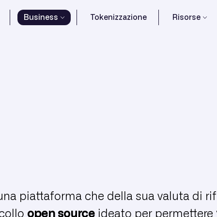
Business
Tokenizzazione
Risorse
una piattaforma che della sua valuta di ri
collo
open source
ideato per permettere