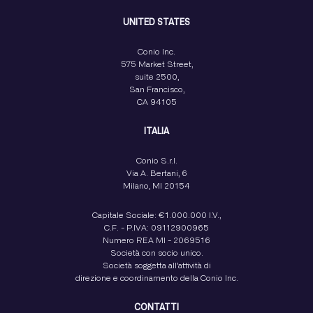
UNITED STATES
Conio Inc.
575 Market Street,
suite 2500,
San Francisco,
CA 94105
ITALIA
Conio S.r.l.
Via A. Bertani, 6
Milano, MI 20154
Capitale Sociale: €1.000.000 I.V.,
C.F. - P.IVA: 09112900965
Numero REA MI - 2069516
Società con socio unico.
Società soggetta all’attività di
direzione e coordinamento della Conio Inc.
CONTATTI