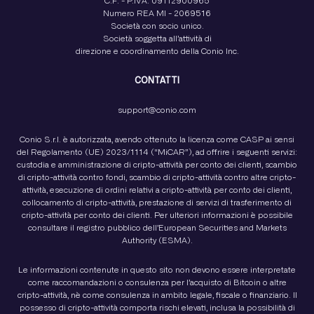
C.F. - P.IVA: 09112900965
Numero REA MI - 2069516
Società con socio unico.
Società soggetta all’attività di
direzione e coordinamento della Conio Inc.
CONTATTI
support@conio.com
Conio S.r.l. è autorizzata, avendo ottenuto la licenza come CASP ai sensi
del Regolamento (UE) 2023/1114 (“MiCAR”), ad offrire i seguenti servizi:
custodia e amministrazione di cripto-attività per conto dei clienti, scambio
di cripto-attività contro fondi, scambio di cripto-attività contro altre cripto-
attività, esecuzione di ordini relativi a cripto-attività per conto dei clienti,
collocamento di cripto-attività, prestazione di servizi di trasferimento di
cripto-attività per conto dei clienti. Per ulteriori informazioni è possibile
consultare il registro pubblico dell’European Securities and Markets
Authority (ESMA).
Le informazioni contenute in questo sito non devono essere interpretate
come raccomandazioni o consulenza per l’acquisto di Bitcoin o altre
cripto-attività, nè come consulenza in ambito legale, fiscale o finanziario. Il
possesso di cripto-attività comporta rischi elevati, inclusa la possibilità di