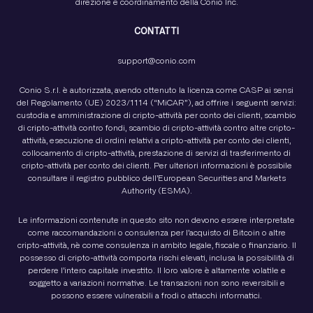
direzione e coordinamento della Conio Inc.
CONTATTI
support@conio.com
Conio S.r.l. è autorizzata, avendo ottenuto la licenza come CASP ai sensi
del Regolamento (UE) 2023/1114 (“MiCAR”), ad offrire i seguenti servizi:
custodia e amministrazione di cripto-attività per conto dei clienti, scambio
di cripto-attività contro fondi, scambio di cripto-attività contro altre cripto-
attività, esecuzione di ordini relativi a cripto-attività per conto dei clienti,
collocamento di cripto-attività, prestazione di servizi di trasferimento di
cripto-attività per conto dei clienti. Per ulteriori informazioni è possibile
consultare il registro pubblico dell’European Securities and Markets
Authority (ESMA).
Le informazioni contenute in questo sito non devono essere interpretate
come raccomandazioni o consulenza per l’acquisto di Bitcoin o altre
cripto-attività, nè come consulenza in ambito legale, fiscale o finanziario. Il
possesso di cripto-attività comporta rischi elevati, inclusa la possibilità di
perdere l’intero capitale investito. Il loro valore è altamente volatile e
soggetto a variazioni normative. Le transazioni non sono reversibili e
possono essere vulnerabili a frodi o attacchi informatici.