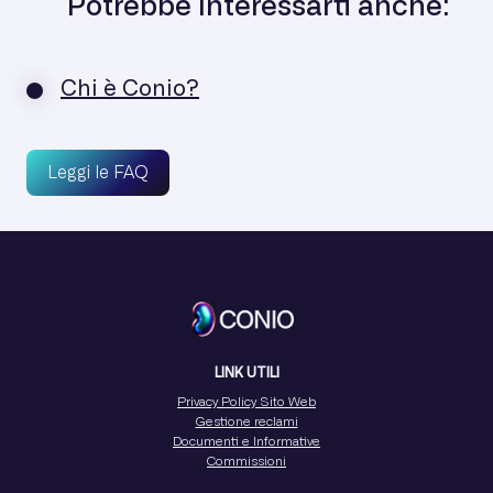
Potrebbe interessarti anche:
Chi è Conio?
Leggi le FAQ
LINK UTILI
Privacy Policy Sito Web
Gestione reclami
Documenti e Informative
Commissioni